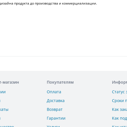
дизайна продукта до производства и коммерциализации.
т-магазин
Покупателям
Инфор
нии
Оплата
Статус 
ы
Доставка
Сроки 
каты
Возврат
Как зак
и
Гарантии
Как по
ичество
Услуги
Как уст