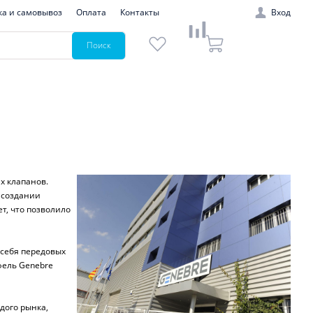
ка и самовывоз
Оплата
Контакты
Вход
Поиск
х клапанов.
 создании
т, что позволило
в себя передовых
фель Genebre
дого рынка,