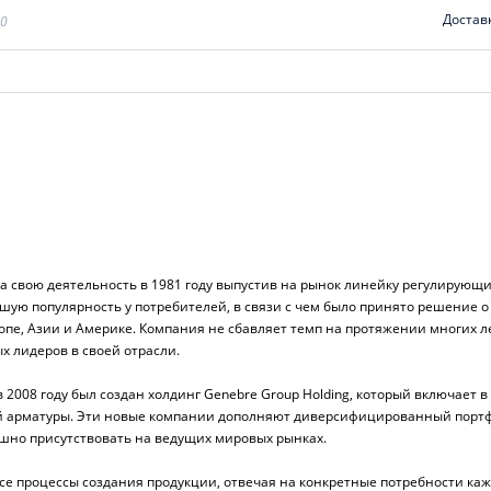
Достав
00
 свою деятельность в 1981 году выпустив на рынок линейку регулирующи
шую популярность у потребителей, в связи с чем было принято решение о
пе, Азии и Америке. Компания не сбавляет темп на протяжении многих ле
х лидеров в своей отрасли.
 в 2008 году был создан холдинг Genebre Group Holding, который включает 
й арматуры. Эти новые компании дополняют диверсифицированный порт
ешно присутствовать на ведущих мировых рынках.
се процессы создания продукции, отвечая на конкретные потребности каж