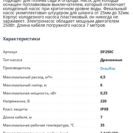
подходит для полива сада и огорода. Насос для колодца
оснащен поплавковым выключателем, который отключает
колодезный насос при критичном уровне воды. Фекальный
насос укомплектован штуцером для шланга от 25мм до 32мм.
Корпус колодезного насоса пластиковый, он никогда не
заржавеет. Электронасос обладает мощным двигателем
250Вт. Длина кабеля погружного насоса 7 метров.
Характеристики
Артикул
DF250C
Тип насоса
Дренажные
Производитель
Drauflos
Максимальный расход, м³/ч
6,5
Максимальный напор, м
6
Максимальная мощность, кВт
0,25
Напряжение, В
220
Класс защиты
IPX8
Длина кабеля, м
7
Максимальная рабочая температура, °С
35