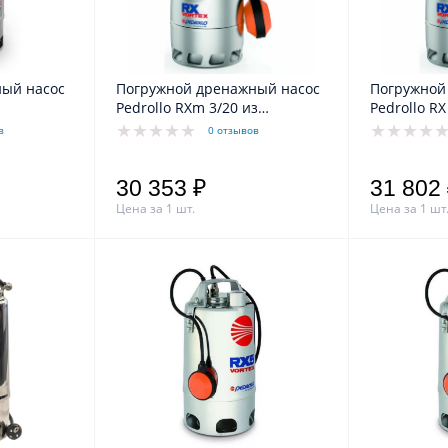
ый насос
Погружной дренажный насос
Погружной
Pedrollo RXm 3/20 из
Pedrollo RX
зной воды
нерж.стали для грязной воды
нерж.стали
в
0 отзывов
каб.5м
каб.5м
30 353 ₽
31 802
Цена за 1 шт.
Цена за 1 шт