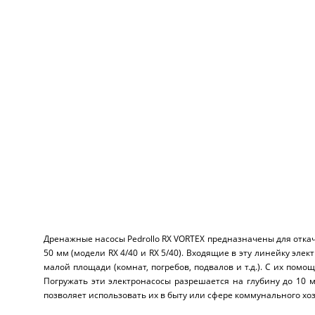
Дренажные насосы Pedrollo RX VORTEX предназначены для откач
50 мм (модели RX 4/40 и RX 5/40). Входящие в эту линейку э
малой площади (комнат, погребов, подвалов и т.д.). С их пом
Погружать эти электронасосы разрешается на глубину до 10 
позволяет использовать их в быту или сфере коммунального х