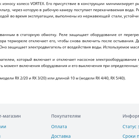
к износу колесо VORTEX. Его присутствие в конструкции минимизирует р
ильтр, через которую в рабочую камеру поступает перекачиваемая вода. Р
с водой во время эксплуатации, выполнены из нержавеющей стали, устой
ванным в статорную обмотку. Реле защищает оборудование от перегре
ора термореле отключает его, чтобы снова включить после остывания. Д
Оно защищает электродвигатель от воздействия воды. Используемое мас
ателем, который включает и отключает насосное электрооборудование в
ать момент включения оборудования и его выключения при определенных 
ели RX 2/20 и RX 3/20) или длиной 10 м (модели RX 4/40, RX 5/40).
т-магазин
Покупателям
Инфор
нии
Оплата
Статус 
ы
Доставка
Сроки 