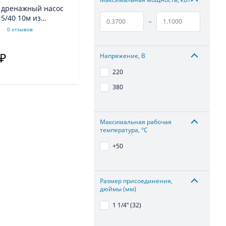
 дренажный насос
 5/40 10м из
–
 для грязной воды
0 отзывов
Напряжение, В
 ₽
.
220
380
Максимальная рабочая
температура, °С
+50
Размер присоединения,
дюймы (мм)
1 1/4ʺ (32)