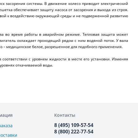
иск засорения системы. В движение колесо приводит электрический
ешетка обеспечивает защиту насоса от засорения и выхода из строя.
чивой к воздействию окружающей среды и не подверженной развитию
ва во время работы в аварийном режиме. Тепловая защита может
вигатель охлаждает проходящий рядом с ним водяной поток. У вала
ло – медицинское белое, разрешенное для подобного применения.
 соответствии с уровнем жидкости в месте его установки. Изменяя
уровнях откачиваемой воды.
мация
Контакты
8 (495) 109-57-54
заказа
8 (800) 222-77-54
поставки