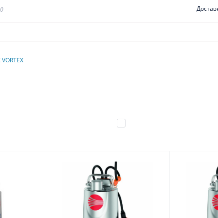
Достав
00
X VORTEX