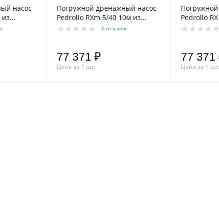
ый насос
Погружной дренажный насос
Погружной
 из
Pedrollo RXm 5/40 10м из
Pedrollo RX
зной воды
нерж.стали для грязной воды
нерж.стали
в
0 отзывов
77 371 ₽
77 371
Цена за 1 шт.
Цена за 1 шт