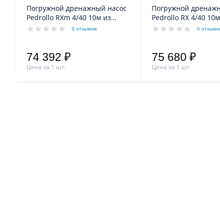
Погружной дренажный насос
Погружной дренажн
Pedrollo RXm 4/40 10м из
Pedrollo RX 4/40 10м
нерж.стали для грязной воды
нерж.стали для гря
0 отзывов
0 отзыво
74 392 ₽
75 680 ₽
Цена за 1 шт.
Цена за 1 шт.