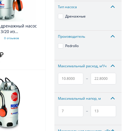
Тип насоса
Дренажные
 дренажный насос
 3/20 из
Производитель
 для грязной воды
0 отзывов
Pedrollo
 ₽
.
Максимальный расход, м³/ч
–
Максимальный напор, м
–
Максимальная мощность, кВт