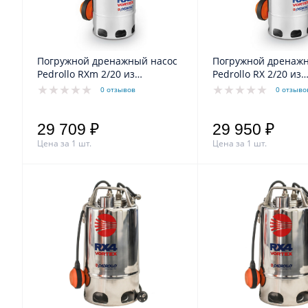
Погружной дренажный насос
Погружной дренажн
Pedrollo RXm 2/20 из
Pedrollo RX 2/20 из
нерж.стали для грязной воды
нерж.стали для гря
0 отзывов
0 отзыво
каб.5м
29 709 ₽
29 950 ₽
Цена за 1 шт.
Цена за 1 шт.