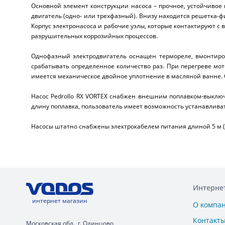
Основной элемент конструкции насоса – прочное, устойчивое 
двигатель (одно- или трехфазный). Внизу находится решетка-ф
Корпус электронасоса и рабочие узлы, которые контактируют 
разрушительных коррозийных процессов.
Однофазный электродвигатель оснащен термореле, вмонтиро
срабатывать определенное количество раз. При перегреве мот
имеется механическое двойное уплотнение в масляной ванне. 
Насос Pedrollo RX VORTEX снабжен внешним поплавком-выключ
длину поплавка, пользователь имеет возможность устанавлив
Насосы штатно снабжены электрокабелем питания длиной 5 м (мод
Интерне
интернет магазин
О компа
Контакт
Московская обл., г. Одинцово,