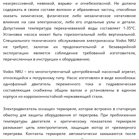
неагресссивной, невязкой, взрыво- и огнебезопасной. Не должна
содержать в своем составе волокон и абразивных частиц, способных
оказать химическое, физическое либо механическое негативное
влияние на сам электронасос, либо его отдельные узлы и детали.
Допустимая температура перекачиваемой воды составляет 1-35°С.
Установка насоса может быть горизонтальный либо вертикальной.
Специального технического обслуживания электронасосы Vodos NKU
не требуют, залогом их продолжительной и безаварийной
эксплуатации является соблюдение требований изготовителя,
перечисленных в инструкции к оборудованию.
Vodos NKU – это многоступенчатый центробежный насосный агрегат,
относящийся к погружному типу. Насос изготовлен в виде моноблока:
однофазный двигатель переменного тока и гидравлическая
составляющая снабжены общим валом и установлены в едином
корпусе из коррозионностойкой нержавеющей стали.
Электродвигатель оснащен термореле, которое встроено в статорную
обмотку для защиты оборудования от перегрева. При приближении
температуры двигателя к критическому показателю термореле
размыкает цепь электропитания, защищая мотор от чрезмерного
перегрева. Контакты термореле автоматически замыкаются после