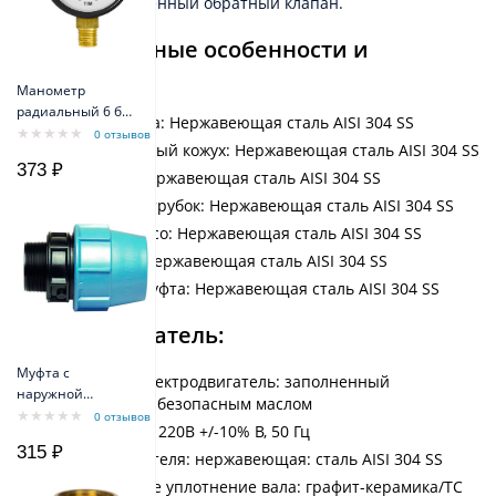
насосе есть встроенный обратный клапан.
Конструктивные особенности и
материалы:
Манометр
радиальный 6 бар
Корпус насоса: Нержавеющая сталь AISI 304 SS
TIM Y-50-6bar
0 отзывов
Нагнетательный кожух: Нержавеющая сталь AISI 304 SS
373 ₽
Диффузор: Нержавеющая сталь AISI 304 SS
Выходной патрубок: Нержавеющая сталь AISI 304 SS
Рабочее колесо: Нержавеющая сталь AISI 304 SS
Вал насоса: Нержавеющая сталь AISI 304 SS
Приводная муфта: Нержавеющая сталь AISI 304 SS
Электродвигатель:
Муфта с
Погружной электродвигатель: заполненный
наружной
экологически безопасным маслом
резьбой D32/R1
0 отзывов
Однофазный: 220В +/-10% В, 50 Гц
1/4 PN10PPE
315 ₽
Корпус двигателя: нержавеющая: сталь AISI 304 SS
Механическое уплотнение вала: графит-керамика/TC