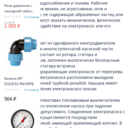
индивидуального водоснабжения и полива. Рабочие
Реле давления с
жидкости чистые, не вязкие, не агрессивные, огне и
накидной гайкой
взрывобезопасные, не содержащие абразивных частиц или
VODOS PM/5 1/4" -
0 отзывов
волокон, которые могут оказать механическое, физическое
FG 16A(10A) IP44
или химическое воздействие на электронасос или его
1 055 ₽
элементы.
Электронасос состоит из однофазного электродвигателя
переменного тока и многоступенчатой насосной части .
Электродвигатель состоит из ротора, статора и
шарикоподшипников, заполнен экологически безопасным
маслом. В обмотку статора встроена
термозащита, предохраняющая электронасос от перегрева.
В верхней части электронасоса расположено выходное
Колено 90°
отверстие с внутренней трубной резьбой. Крышка имеет
D32/D32 PN10PPE
два ушка для крепления электронасоса тросом.
0 отзывов
504 ₽
Электронасос укомплектован поплавковым выключателем
для автоматического отключения насоса при падении
уровня воды ниже допустимого. Соединение электронасоса с
питающей сетью осуществляется посредством
электрокабеля с вилкой, имеющей заземляющий контакт. В