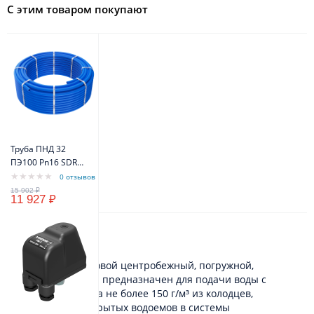
С этим товаром покупают
Труба ПНД 32
ПЭ100 Pn16 SDR11
(бухта 100м)
0 отзывов
(синий цвет)
11 927 ₽
VODOS Standart
Описание
Электронасос бытовой центробежный, погружной,
многоступенчатый предназначен для подачи воды с
содержанием песка не более 150 г/м³ из колодцев,
резервуаров и открытых водоемов в системы