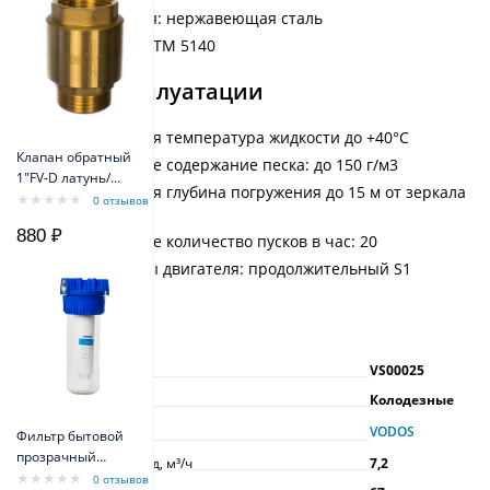
Вал двигателя: нержавеющая сталь
AISI 304 SS-ASTM 5140
Условия эксплуатации
Максимальная температура жидкости до +40°C
Клапан обратный
Максимальное содержание песка: до 150 г/м3
1"FV-D латунь/
Максимальная глубина погружения до 15 м от зеркала
внеш резьба
0 отзывов
воды
Belamos
880 ₽
Максимальное количество пусков в час: 20
Режим работы двигателя: продолжительный S1
Характеристики
Артикул
VS00025
Тип насоса
Колодезные
Производитель
VODOS
Фильтр бытовой
прозрачный
Максимальный расход, м³/ч
7,2
VODOS Slim Line
0 отзывов