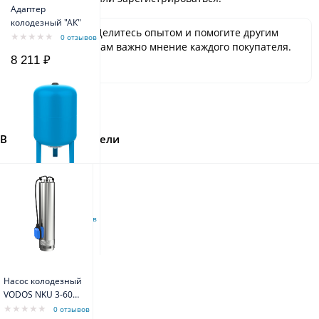
Адаптер
колодезный "АК"
Будьте первым! Делитесь опытом и помогите другим
0 отзывов
сделать выбор. Нам важно мнение каждого покупателя.
8 211 ₽
Спасибо!
Вы недавно смотрели
Гидроаккумулятор
VODOS BASE 100
VERT
0 отзывов
8 501 ₽
Насос колодезный
VODOS NKU 3-60А
с кабелем 15м (
0 отзывов