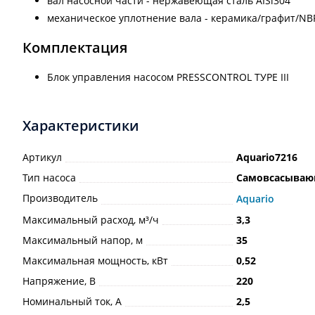
вал насосной части - нержавеющая сталь AISl304
механическое уплотнение вала - керамика/графит/NВ
Комплектация
Блок управления насосом PRESSCONTROL ТУРЕ III
Характеристики
Артикул
Aquario7216
Тип насоса
Самовсасыва
Производитель
Aquario
Максимальный расход, м³/ч
3,3
Максимальный напор, м
35
Максимальная мощность, кВт
0,52
Напряжение, В
220
Номинальный ток, А
2,5