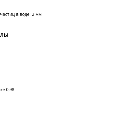
астиц в воде: 2 мм
алы
е 0,98