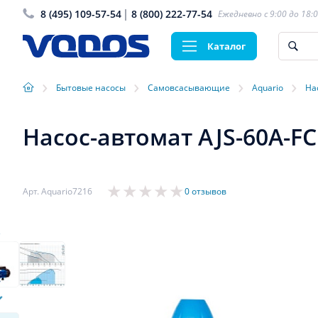
8 (495) 109-57-54
8 (800) 222-77-54
Ежедневно с 9:00 до 18:
Каталог
›
›
›
›
Бытовые насосы
Самовсасывающие
Aquario
На
Насос-автомат AJS-60A-FC
Арт. Aquario7216
0 отзывов