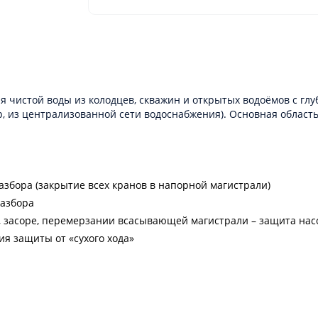
я чистой воды из колодцев, скважин и открытых водоёмов с гл
р, из централизованной сети водоснабжения). Основная облас
бора (закрытие всех кранов в напорной магистрали)
разбора
 засоре, перемерзании всасывающей магистрали – защита насос
я защиты от «сухого хода»