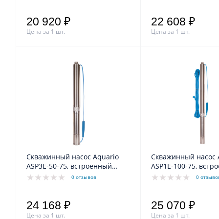
20 920 ₽
22 608 ₽
Цена за 1 шт.
Цена за 1 шт.
Скважинный насос Aquario
Скважинный насос 
ASP3E-50-75, встроенный
ASP1E-100-75, встр
конденсатор, кабель 1.5м
конденсатор, кабел
0 отзывов
0 отзыво
24 168 ₽
25 070 ₽
Цена за 1 шт.
Цена за 1 шт.