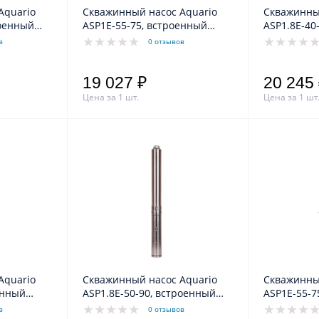
Aquario
Скважинный насос Aquario
Скважинны
роенный
ASP1E-55-75, встроенный
ASP1.8Е-40
ь 30м
конденсатор, кабель 1.5м
конденсато
в
0 отзывов
19 027 ₽
20 245
Цена за 1 шт.
Цена за 1 шт
Aquario
Скважинный насос Aquario
Скважинны
енный
ASP1.8Е-50-90, встроенный
ASP1E-55-7
ь 1.5м
конденсатор, кабель 50м
конденсато
в
0 отзывов