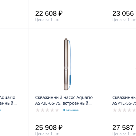
22 608 ₽
23 056
Цена за 1 шт.
Цена за 1 шт
Aquario
Скважинный насос Aquario
Скважинны
оенный
ASP3E-65-75, встроенный
ASP1E-55-7
ь 1.5м
конденсатор, кабель 1.5м
встроенны
в
0 отзывов
кабель 35м
25 908 ₽
27 587
Цена за 1 шт.
Цена за 1 шт