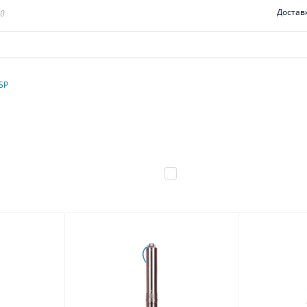
Достав
00
SP