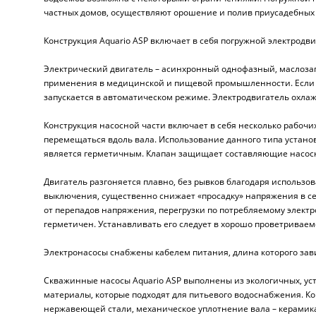
частных домов, осуществляют орошение и полив приусадебных 
Конструкция Aquario ASP включает в себя погружной электродв
Электрический двигатель – асинхронный однофазный, маслоз
применения в медицинской и пищевой промышленности. Если тем
запускается в автоматическом режиме. Электродвигатель охлаж
Конструкция насосной части включает в себя несколько рабочих
перемещаться вдоль вала. Использование данного типа установ
является герметичным. Клапан защищает составляющие насосно
Двигатель разгоняется плавно, без рывков благодаря использо
выключения, существенно снижает «просадку» напряжения в се
от перепадов напряжения, перегрузки по потребляемому электр
герметичен. Устанавливать его следует в хорошо проветриваемом
Электронасосы снабжены кабелем питания, длина которого зав
Скважинные насосы Aquario ASP выполнены из экологичных, уст
материалы, которые подходят для питьевого водоснабжения. Ко
нержавеющей стали, механическое уплотнение вала – керамик