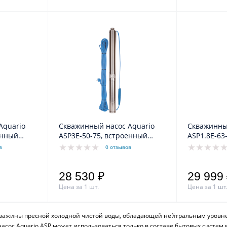
Aquario
Скважинный насос Aquario
Скважинны
енный
ASP3E-50-75, встроенный
ASP1.8Е-63
ь 1.5м
конденсатор, кабель 35м
конденсато
в
0 отзывов
28 530 ₽
29 999
Цена за 1 шт.
Цена за 1 шт
кважины пресной холодной чистой воды, обладающей нейтральным уровне
сос Aquario ASP может использоваться только в составе бытовых систе