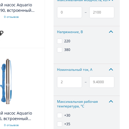
й насос Aquario
-90, встроенный
–
р, кабель 40м
0 отзывов
Напряжение, В
 ₽
.
220
380
Номинальный ток, А
–
Максимальная рабочая
температура, °С
й насос Aquario
+30
5, встроенный
р, кабель 35м
+35
0 отзывов