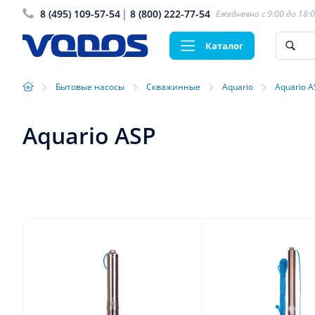
8 (495) 109-57-54
8 (800) 222-77-54
Ежедневно с 9:00 до 18:
Каталог
›
›
›
›
Бытовые насосы
Скважинные
Aquario
Aquario A
Aquario ASP