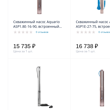
Скважинный насос Aquario
Скважинный насос 
ASP1.8Е-16-90, встроенный
ASP1E-27-75, встро
конденсатор, кабель 16м
конденсатор, кабел
0 отзывов
0 отзыво
15 735 ₽
16 738 ₽
Цена за 1 шт.
Цена за 1 шт.