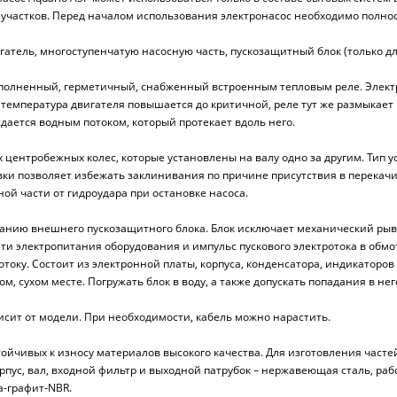
участков. Перед началом использования электронасос необходимо полнос
игатель, многоступенчатую насосную часть, пускозащитный блок (только 
аполненный, герметичный, снабженный встроенным тепловым реле. Элек
пература двигателя повышается до критичной, реле тут же размыкает цеп
дается водным потоком, который протекает вдоль него.
 центробежных колес, которые установлены на валу одно за другим. Тип у
ки позволяет избежать заклинивания по причине присутствия в перекачи
й части от гидроудара при остановке насоса.
ванию внешнего пускозащитного блока. Блок исключает механический рыво
ти электропитания оборудования и импульс пускового электротока в обмо
отоку. Состоит из электронной платы, корпуса, конденсатора, индикатор
, сухом месте. Погружать блок в воду, а также допускать попадания в нег
исит от модели. При необходимости, кабель можно нарастить.
ойчивых к износу материалов высокого качества. Для изготовления часте
рпус, вал, входной фильтр и выходной патрубок – нержавеющая сталь, раб
а-графит-NВR.