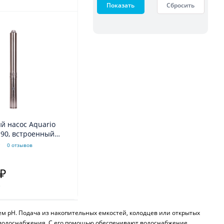
Показать
Сбросить
й насос Aquario
-90, встроенный
р, кабель 60м
0 отзывов
 ₽
.
м рН. Подача из накопительных емкостей, колодцев или открытых
м водоснабжения. С его помощью обеспечивают водоснабжение