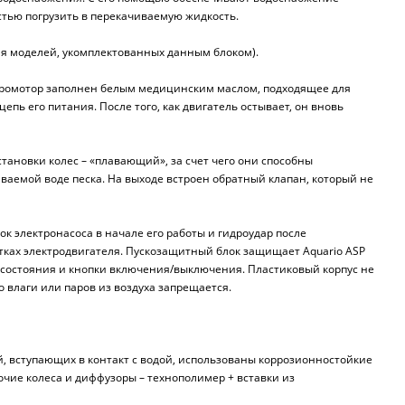
тью погрузить в перекачиваемую жидкость.
для моделей, укомплектованных данным блоком).
тромотор заполнен белым медицинским маслом, подходящее для
ь его питания. После того, как двигатель остывает, он вновь
становки колес – «плавающий», за счет чего они способны
ваемой воде песка. На выходе встроен обратный клапан, который не
к электронасоса в начале его работы и гидроудар после
тках электродвигателя. Пускозащитный блок защищает Aquario ASP
ов состояния и кнопки включения/выключения. Пластиковый корпус не
о влаги или паров из воздуха запрещается.
й, вступающих в контакт с водой, использованы коррозионностойкие
очие колеса и диффузоры – технополимер + вставки из