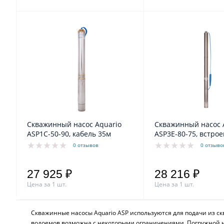
Скважинный насос Aquario
Скважинный насос 
ASP1C-50-90, кабель 35м
ASP3E-80-75, встро
конденсатор, кабел
0 отзывов
0 отзыво
27 925 ₽
28 216 ₽
Цена за 1 шт.
Цена за 1 шт.
Скважинные насосы Aquario ASP используются для подачи из с
водоемов возможна с некоторыми ограничениями. Погружной на