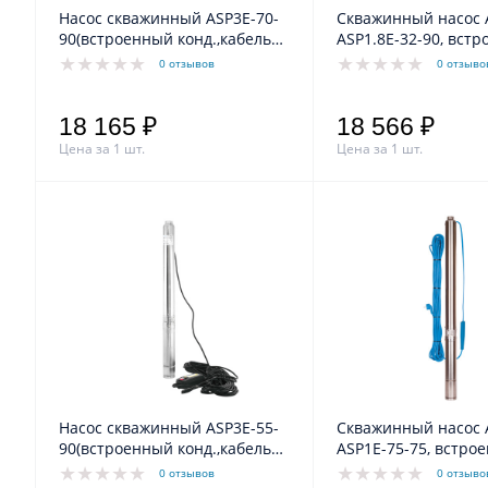
Насос скважинный ASP3E-70-
Скважинный насос 
90(встроенный конд.,кабель
ASP1.8Е-32-90, вст
1.5) Aquario
конденсатор, кабел
0 отзывов
0 отзыво
18 165 ₽
18 566 ₽
Цена за 1 шт.
Цена за 1 шт.
Насос скважинный ASP3E-55-
Скважинный насос 
90(встроенный конд.,кабель
ASP1E-75-75, встро
35) Aquario
конденсатор, кабел
0 отзывов
0 отзыво