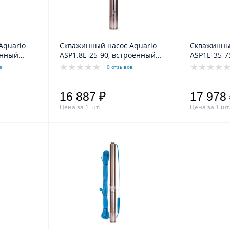
Aquario
Скважинный насос Aquario
Скважинны
енный
ASP1.8Е-25-90, встроенный
ASP1E-35-7
ь 15м
конденсатор, кабель 25м
конденсато
в
0 отзывов
16 887 ₽
17 978
Цена за 1 шт.
Цена за 1 шт