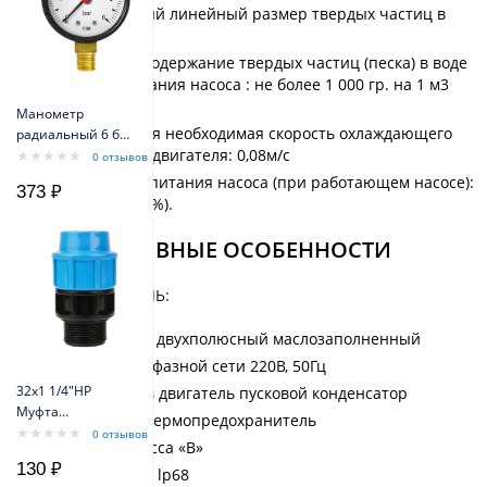
Максимальный линейный размер твердых частиц в
воде: 0,5мм
Допустимое содержание твердых частиц (песка) в воде
без заклинивания насоса : не более 1 000 гр. на 1 м3
воды
Манометр
Максимальная необходимая скорость охлаждающего
радиальный 6 бар
потока вдоль двигателя: 0,08м/с
TIM Y-50-6bar
0 отзывов
Напряжение питания насоса (при работающем насосе):
373 ₽
220В (+6%;-10%).
КОНСТРУКТИВНЫЕ ОСОБЕННОСТИ
ЭЛЕКТРОДВИГАТЕЛЬ:
асинхронный двухполюсный маслозаполненный
питание от 1-фазной сети 220В, 50Гц
32х1 1/4"НР
встроенный в двигатель пусковой конденсатор
Муфта
встроенный термопредохранитель
переходная с
0 отзывов
изоляция класса «В»
наружной
130 ₽
резьбой
класс защиты lp68