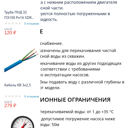
Конструкция насоса с нижним расположением двигателя
относительно насосной части.
Труба ПНД 32
Насосы эксплуатируются полностью погруженными в
ПЭ100 Pn16 SDR11
перекачиваемую жидкость.
(синий цвет)
0 отзывов
VODOS Standart
ПРИМЕНЕНИЕ
120 ₽
Бытовое водоснабжение.
Насосы предназначены для перекачивания чистой
холодной пресной воды из скважин.
Возможно перекачивание воды из других подходящих
источников в соответствии с требованиями
руководства по эксплуатации насосов.
Насосы способны подавать воду с различной глубины в
Кабель КВ 3х2,5
зависимости от модели.
0 отзывов
ЭКСПЛУАТАЦИОННЫЕ ОГРАНИЧЕНИЯ
279 ₽
Температура перекачиваемой воды: от 1 до +35 °С
Максимально допустимое погружение насоса ниже
поверхности воды: 50м