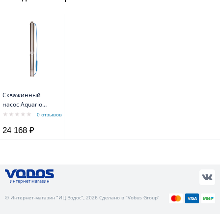
Скважинный
насос Aquario
ASP3E-50-75,
0 отзывов
встроенный
24 168 ₽
конденсатор,
кабель 1.5м
интернет магазин
© Интернет-магазин “ИЦ Водос”, 2026 Сделано в “Vobus Group”