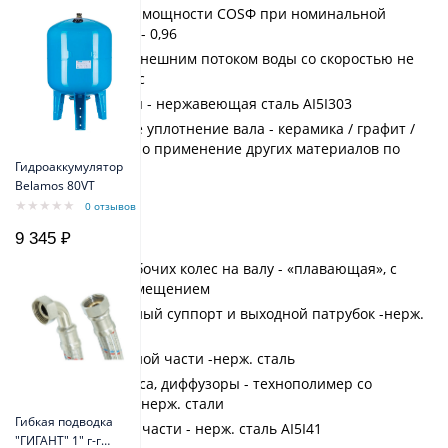
коэффициент мощности СОSФ при номинальной
нагрузке 0,93 - 0,96
охлаждение внешним потоком воды со скоростью не
менее 0,08 м/с
вал двигателя - нержавеющая сталь АI5I303
механическое уплотнение вала - керамика / графит /
NBR (возможно применение других материалов по
Гидроаккумулятор
требованию)
Belamos 80VT
НАСОСНАЯ ЧАСТЬ:
0 отзывов
9 345 ₽
установка рабочих колес на валу - «плавающая», с
осевым перемещением
соединительный суппорт и выходной патрубок -нерж.
сталь
гильза насосной части -нерж. сталь
рабочие колеса, диффузоры - технополимер со
вставками из нерж. стали
Гибкая подводка
вал насосной части - нерж. сталь АI5I41
"ГИГАНТ" 1" г-г