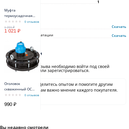
Гарантия, г
1
Муфта
Инструкции
термоусадочная
МТК 3x1,5 мм -
0 отзывов
Описание
3x2,5мм
Скачать
1 021 ₽
Руководство по эксплуатации
Скачать
Отзывы и оценки
Для добавления отзыва необходимо войти под своей
учётной записью или зарегистрироваться.
Оголовок
Будьте первым! Делитесь опытом и помогите другим
скважинный ОСП
сделать выбор. Нам важно мнение каждого покупателя.
130-140/40
Спасибо!
0 отзывов
пластиковый
990 ₽
Вы недавно смотрели