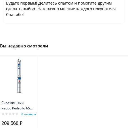
Будьте первым! Делитесь опытом и помогите другим
сделать выбор. Нам важно мнение каждого покупателя.
Спасибо!
Вы недавно смотрели
Скважинный
насос Pedrollo 6SR
18/9-PD с
0 отзывов
маслозаполненным
209 568 ₽
двигателем 6PD