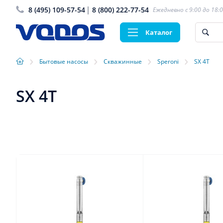
8 (495) 109-57-54
8 (800) 222-77-54
Ежедневно с 9:00 до 18:
Каталог
›
›
›
›
Бытовые насосы
Скважинные
Speroni
SX 4T
SX 4T