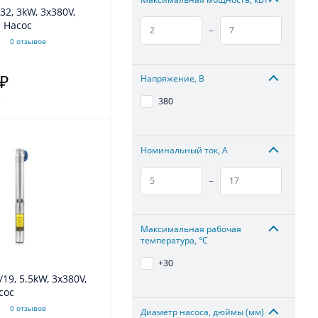
32, 3kW, 3x380V,
" Насос
–
0 отзывов
Напряжение, В
 ₽
.
380
Номинальный ток, А
–
Максимальная рабочая
температура, °С
+30
/19, 5.5kW, 3x380V,
сос
0 отзывов
Диаметр насоса, дюймы (мм)