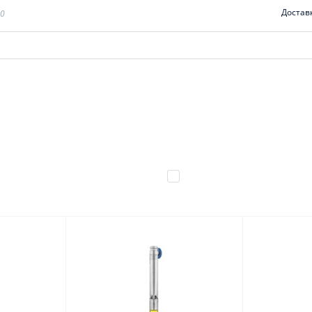
Достав
00