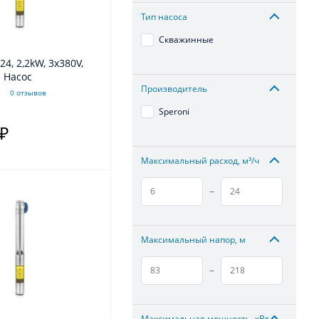
Тип насоса
Скважинные
24, 2,2kW, 3x380V,
" Насос
Производитель
0 отзывов
Speroni
 ₽
.
Максимальный расход, м³/ч
–
Максимальный напор, м
–
Максимальная мощность, кВт