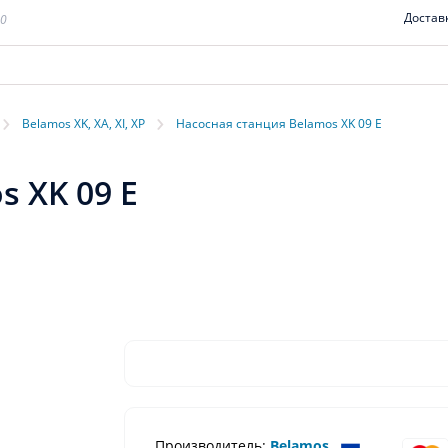
Достав
00
›
›
Belamos XK, XA, XI, XP
Насосная станция Belamos XK 09 E
 XK 09 E
Производитель:
Belamos