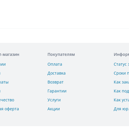
т-магазин
Покупателям
Инфор
нии
Оплата
Статус 
ы
Доставка
Сроки 
каты
Возврат
Как зак
и
Гарантии
Как по
ичество
Услуги
Как уст
ая оферта
Акции
Для юр