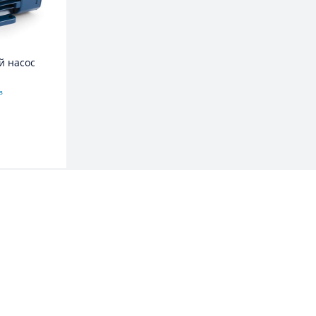
хревой насос
в