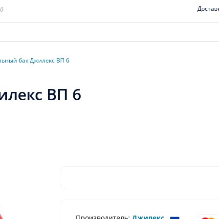
Достав
00
ьный бак Джилекс ВП 6
лекс ВП 6
Производитель:
Джилекс