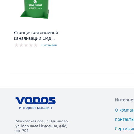
Станция автономной
канализации СИД
3стд
0 отзывов
Интерне
интернет магазин
О компа
Контакт
Московская обл., г. Одинцово,
ул. Маршала Неделина, д.6А,
Сертифи
оф. 704