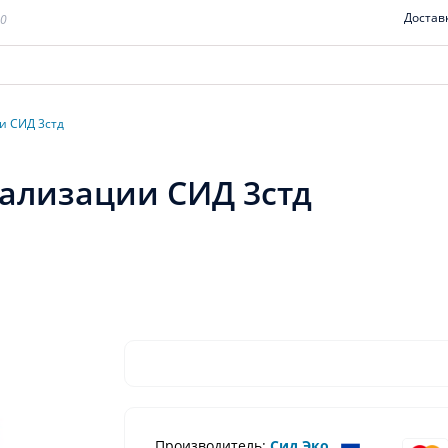
Достав
00
и СИД 3стд
ализации СИД 3стд
Производитель:
Сид Эко