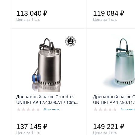
113 040 ₽
119 084 ₽
Цена за 1 шт.
Цена за 1 шт.
Дренажный насос Grundfos
Дренажный насос G
UNILIFT AP 12.40.08.A1 / 10m
UNILIFT AP 12.50.11.
1,3/0,8kW 5,9A 1x230V 50Hz
1,7/1,1kW 8,5A 1x23
0 отзывов
0 отзыво
137 145 ₽
149 221 ₽
Цена за 1 шт.
Цена за 1 шт.