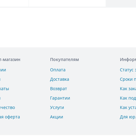
т-магазин
Покупателям
Инфор
нии
Оплата
Статус 
ы
Доставка
Сроки 
каты
Возврат
Как зак
и
Гарантии
Как по
ичество
Услуги
Как уст
ая оферта
Акции
Для юр