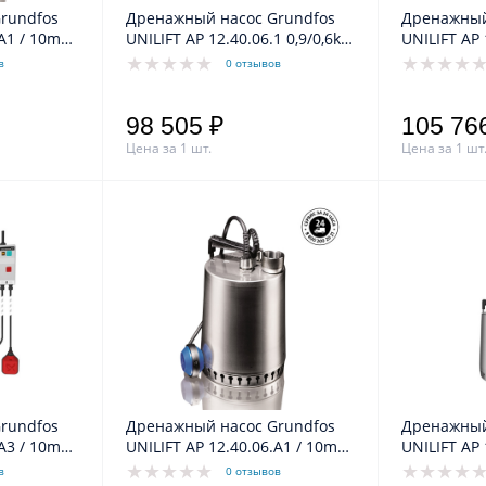
rundfos
Дренажный насос Grundfos
Дренажный
.A1 / 10m
UNILIFT AP 12.40.06.1 0,9/0,6kW
UNILIFT AP 
230V 50Hz
4,4A 1x230V 50Hz
1,3/0,8kW 5
в
0 отзывов
98 505 ₽
105 76
Цена за 1 шт.
Цена за 1 шт
rundfos
Дренажный насос Grundfos
Дренажный
.A3 / 10m
UNILIFT AP 12.40.06.A1 / 10m
UNILIFT AP 
400V 50Hz
0,9/0,6kW 4,4A ~1x230V 50Hz
1,20/0,80k
в
0 отзывов