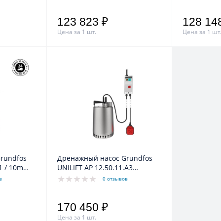
123 823 ₽
128 14
Цена за 1 шт.
Цена за 1 шт
rundfos
Дренажный насос Grundfos
1 / 10m
UNILIFT AP 12.50.11.A3
0V 50Hz
1,7/1,2kW 3,2A 3x400V 50Hz
в
0 отзывов
170 450 ₽
Цена за 1 шт.