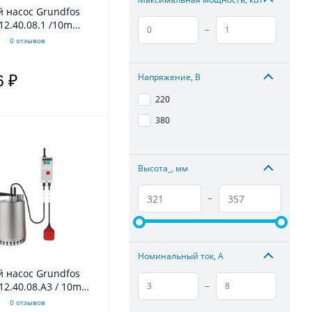
 насос Grundfos
12.40.08.1 /10m
–
,9A 1x230V 50Hz
0 отзывов
Напряжение, В
6 ₽
.
220
380
Высота_, мм
–
Номинальный ток, А
 насос Grundfos
–
12.40.08.A3 / 10m
W 2,1A 3x400V 50Hz
0 отзывов