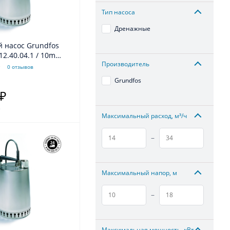
Тип насоса
Дренажные
 насос Grundfos
12.40.04.1 / 10m
Производитель
W 3,0A ~1x230V 50Hz
0 отзывов
Grundfos
 ₽
.
Максимальный расход, м³/ч
–
Максимальный напор, м
–
Максимальная мощность, кВт