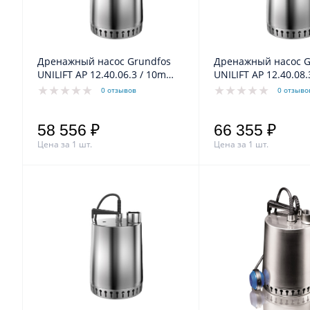
Дренажный насос Grundfos
Дренажный насос G
UNILIFT AP 12.40.06.3 / 10m
UNILIFT AP 12.40.08
0,9/0,6kW 1,6A 3x400V 50Hz
1,2/0,8kW 2,1A 3x40
0 отзывов
0 отзыво
58 556 ₽
66 355 ₽
Цена за 1 шт.
Цена за 1 шт.