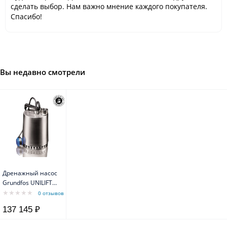
сделать выбор. Нам важно мнение каждого покупателя.
Спасибо!
Вы недавно смотрели
Дренажный насос
Grundfos UNILIFT
AP 12.40.08.A1 /
0 отзывов
10m 1,3/0,8kW
137 145 ₽
5,9A 1x230V 50Hz