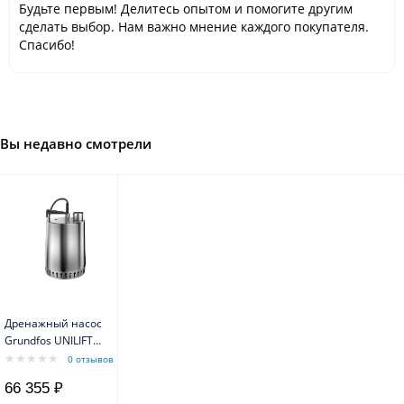
Будьте первым! Делитесь опытом и помогите другим
сделать выбор. Нам важно мнение каждого покупателя.
Спасибо!
Вы недавно смотрели
Дренажный насос
Grundfos UNILIFT
AP 12.40.08.3 /10m
0 отзывов
1,2/0,8kW 2,1A
66 355 ₽
3x400V 50Hz