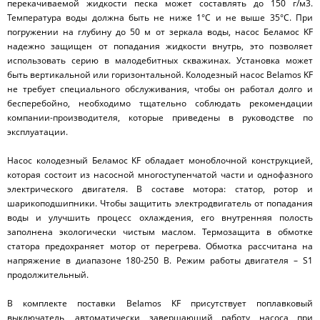
перекачиваемой жидкости песка может составлять до 150 г/м
3
.
Температура воды должна быть не ниже 1°С и не выше 35°С. При
погружении на глубину до 50 м от зеркала воды, насос Беламос KF
надежно защищен от попадания жидкости внутрь, это позволяет
использовать серию в малодебитных скважинах. Установка может
быть вертикальной или горизонтальной. Колодезный насос Belamos KF
не требует специального обслуживания, чтобы он работал долго и
бесперебойно, необходимо тщательно соблюдать рекомендации
компании-производителя, которые приведены в руководстве по
эксплуатации.
Насос колодезный Беламос KF обладает моноблочной конструкцией,
которая состоит из насосной многоступенчатой части и однофазного
электрического двигателя. В составе мотора: статор, ротор и
шарикоподшипники. Чтобы защитить электродвигатель от попадания
воды и улучшить процесс охлаждения, его внутренняя полость
заполнена экологически чистым маслом. Термозащита в обмотке
статора предохраняет мотор от перегрева. Обмотка рассчитана на
напряжение в диапазоне 180-250 В. Режим работы двигателя – S1
продолжительный.
В комплекте поставки Belamos KF присутствует поплавковый
выключатель, автоматически завершающий работу насоса при