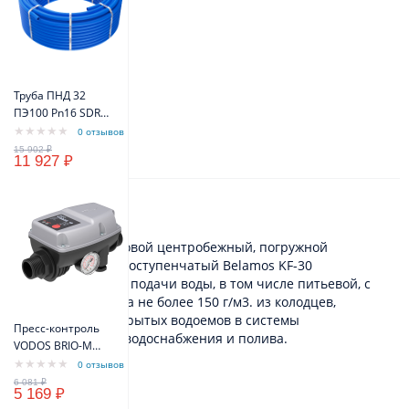
Труба ПНД 32
ПЭ100 Pn16 SDR11
(бухта 100м)
0 отзывов
(синий цвет)
11 927 ₽
VODOS Standart
Описание
Электронасос бытовой центробежный, погружной
(колодезный), многоступенчатый Belamos KF-30
предназначен для подачи воды, в том числе питьевой, с
содержанием песка не более 150 г/м3. из колодцев,
резервуаров и открытых водоемов в системы
Пресс-контроль
индивидуального водоснабжения и полива.
VODOS BRIO-M
max.12A 1/N/PE
0 отзывов
Устройство
~230V 50-60Hz
5 169 ₽
IP65