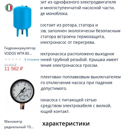
Электронасос состоит из однофазного электродвигателя
переменного тока и многоступенчатой насосной части,
выполненных в виде моноблока.
Электродвигатель состоит из ротора, статора и
шарикоподшипников, заполнен экологически безопасным
маслом. В обмотку статора встроена термозащита,
предохраняющая электронасос от перегрева.
Гидроаккумулятор
В верхней части электронасоса расположено выходное
VODOS WTR 80
VERT (80 литров,
отверстие с внутренней трубной резьбой. Крышка имеет
0 отзывов
10bar, G1", +99°C,
два ушка для крепления электронасоса тросом.
11 562 ₽
мембрана EPDM
SE.FA Italy)
Электронасос укомплектован поплавковым выключателем
для автоматического отключения насоса при падения
уровня воды ниже допустимого.
Соединение электронасоса с питающей сетью
осуществляется посредством электрокабеля с вилкой,
имеющей заземляющий контакт.
Манометр
Технические характеристики
радиальный 10