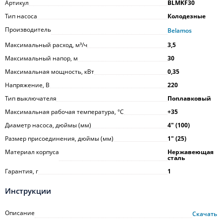
Артикул
BLMKF30
Тип насоса
Колодезные
Производитель
Belamos
Максимальный расход, м³/ч
3,5
Максимальный напор, м
30
Максимальная мощность, кВт
0,35
Напряжение, В
220
Тип выключателя
Поплавковый
Максимальная рабочая температура, °С
+35
Диаметр насоса, дюймы (мм)
4ʺ (100)
Размер присоединения, дюймы (мм)
1ʺ (25)
Материал корпуса
Нержавеющая
сталь
Гарантия, г
1
Инструкции
Описание
Скачать