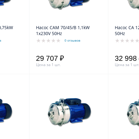
Насос CAM 70/45/B 1,1kW
Насос CA 120/33 1,1kW 3x400V
1x230V 50Hz
50Hz
в
0 отзывов
29 707 ₽
32 998
Цена за 1 шт.
Цена за 1 шт