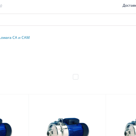
Достав
00
Lowara CA и CAM