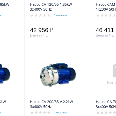
Насос CA 120/55 1,85kW
Насос CAM 120/55 2,2kW
3x400V 50Hz
1x230V 50H
в
0 отзывов
42 956 ₽
46 411
Цена за 1 шт.
Цена за 1 шт
Насос CA 200/35 V 2,2kW
Насос CA 70/34/D 0,9kW
3x400V 50Hz
3x400V 50H
в
0 отзывов