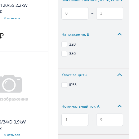
z
–
0 отзывов
Напряжение, В
 ₽
.
220
380
Класс защиты
IP55
Номинальный ток, А
–
z
0 отзывов