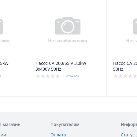
Насос CA 200/55 V 3,0kW
Насос CA 200/55 3,0kW 3x400V
3x400V 50Hz
50Hz
в
0 отзывов
т-магазин
Покупателям
Инфор
нии
Оплата
Статус 