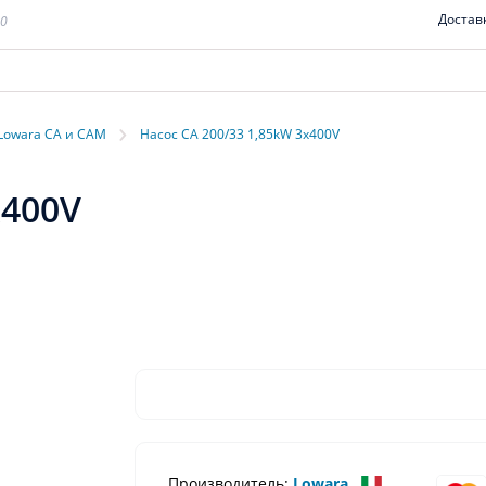
Достав
00
›
Lowara CA и CAM
Насос CA 200/33 1,85kW 3x400V
x400V
Производитель:
Lowara