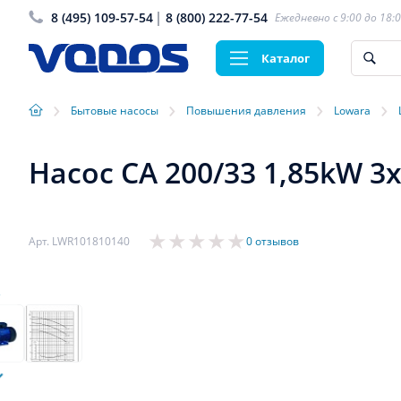
8 (495) 109-57-54
8 (800) 222-77-54
Ежедневно с 9:00 до 18:
Каталог
›
›
›
›
Бытовые насосы
Повышения давления
Lowara
Насос CA 200/33 1,85kW 3
Арт. LWR101810140
0 отзывов