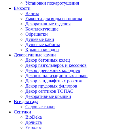
Установки пожаротушения
Емкости
Ванны
Емкости для воды и топлива
Декоративные изделия
Комплектующие
Обрешетки
Душевые баки
Душевые кабины
Крышка колодца
Декоративные камни
Декор бетонных колец
Декор газгольдеров и кессонов
Декор дренажных колодцев
Декор канализационных люков
Декор ландшафтных розеток
Декор прудовых фильтров
Декор септиков ТОПАС
Декоративные крышки
Все для сада
Садовые тачки
Септики
BioDeka
Дочиста
Евролос