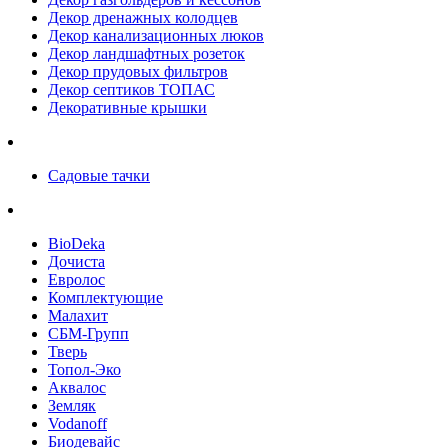
Декор дренажных колодцев
Декор канализационных люков
Декор ландшафтных розеток
Декор прудовых фильтров
Декор септиков ТОПАС
Декоративные крышки
Садовые тачки
BioDeka
Дочиста
Евролос
Комплектующие
Малахит
СБМ-Групп
Тверь
Топол-Эко
Аквалос
Земляк
Vodanoff
Биодевайс