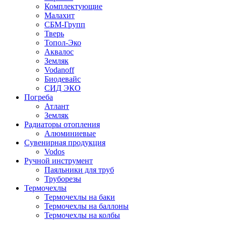
Комплектующие
Малахит
СБМ-Групп
Тверь
Топол-Эко
Аквалос
Земляк
Vodanoff
Биодевайс
СИД ЭКО
Погреба
Атлант
Земляк
Радиаторы отопления
Алюминиевые
Сувенирная продукция
Vodos
Ручной инструмент
Паяльники для труб
Труборезы
Термочехлы
Термочехлы на баки
Термочехлы на баллоны
Термочехлы на колбы