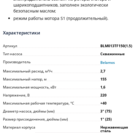
шарикоподшипников, заполнен экологически
безопасным маслом;
режим работы мотора S1 (продолжительный).
Характеристики
Артикул
BLM013TF150(1.5)
Тип насоса
Скважинные
Производитель
Belamos
Максимальный расход, м³/ч
2,7
Максимальный напор, м
155
Максимальная мощность, кВт
1,6
Напряжение, В
220
Максимальная рабочая температура, °С
+40
Диаметр насоса, дюймы (мм)
3ʺ (75)
Размер присоединения, дюймы (мм)
1ʺ (25)
Материал корпуса
Нержавеющая
сталь