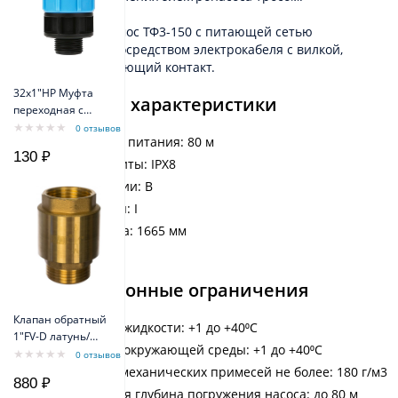
Соединение Беламос ТФ3-150 с питающей сетью
осуществляется посредством электрокабеля с вилкой,
имеющей заземляющий контакт.
32х1"НР Муфта
Технические характеристики
переходная с
наружной
0 отзывов
Длина кабеля питания: 80 м
резьбой
130 ₽
Степень защиты: IPX8
Класс изоляции: B
Класс защиты: I
Высота насоса: 1665 мм
Вес: 16,3 кг
Эксплуатационные ограничения
Клапан обратный
Температура жидкости: +1 до +40⁰С
1"FV-D латунь/
Температура окружающей среды: +1 до +40⁰С
внеш резьба
0 отзывов
Belamos
Содержание механических примесей не более: 180 г/м3
880 ₽
Максимальная глубина погружения насоса: до 80 м