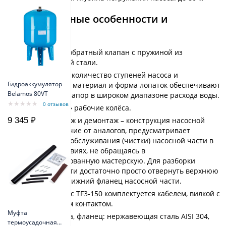
Конструктивные особенности и
материалы
Встроенный обратный клапан с пружиной из
нержавеющей стали.
Увеличенное количество ступеней насоса и
Гидроаккумулятор
специальный материал и форма лопаток обеспечивают
Belamos 80VT
стабильный напор в широком диапазоне расхода воды.
0 отзывов
«Плавающие» рабочие колёса.
9 345 ₽
Легкий монтаж и демонтаж – конструкция насосной
части, в отличие от аналогов, предусматривает
возможность обслуживания (чистки) насосной части в
бытовых условиях, не обращаясь в
специализированную мастерскую. Для разборки
насосной части достаточно просто отвернуть верхнюю
крышку или нижний фланец насосной части.
Насос Беламос TF3-150 комплектуется кабелем, вилкой с
заземляющим контактом.
Муфта
Корпус насоса, фланец: нержавеющая сталь AISI 304,
термоусадочная