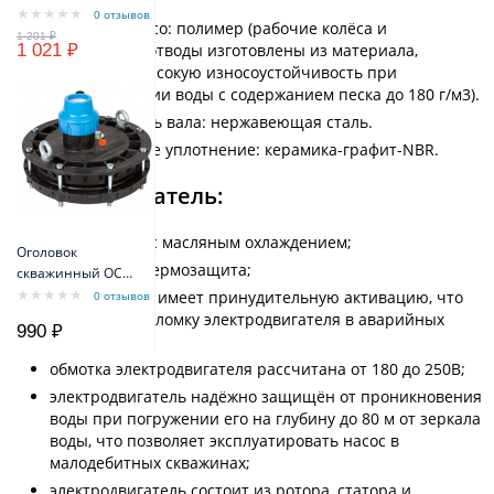
латунь.
МТК 3x1,5 мм -
0 отзывов
Рабочее колесо: полимер (рабочие колёса и
3x2,5мм
1 021 ₽
лопаточные отводы изготовлены из материала,
имеющего высокую износоустойчивость при
перекачивании воды с содержанием песка до 180 г/м3).
Рабочий часть вала: нержавеющая сталь.
Механическое уплотнение: керамика-графит-NBR.
Электродвигатель:
однофазный с масляным охлаждением;
Оголовок
встроенная термозащита;
скважинный ОСП
130-140/40
термозащита имеет принудительную активацию, что
0 отзывов
пластиковый
исключает поломку электродвигателя в аварийных
990 ₽
ситуациях;
обмотка электродвигателя рассчитана от 180 до 250В;
электродвигатель надёжно защищён от проникновения
воды при погружении его на глубину до 80 м от зеркала
воды, что позволяет эксплуатировать насос в
малодебитных скважинах;
электродвигатель состоит из ротора, статора и