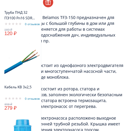
менеджера.
Труба ПНД 32
Насос скважинный Belamos TF3-150 предназначен для
ПЭ100 Pn16 SDR11
подачи чистой воды с большой глубины в дом или для
(синий цвет)
0 отзывов
полива сада. Применяется для работы в системах
VODOS Standart
120 ₽
автоматического водоснабжения дач, индивидуальных
домов, коттеджей и пр.
Устройство
Беламос TF3-150 состоит из однофазного электродвигателя
переменного тока и многоступенчатой насосной части,
выполненных в виде моноблока.
Кабель КВ 3х2,5
Электродвигатель состоит из ротора, статора и
шарикоподшипников, заполнен экологически безопасным
0 отзывов
маслом. В обмотку статора встроена термозащита,
предохраняющая электронасос от перегрева.
279 ₽
В верхней части электронасоса расположено выходное
отверстие с внутренней трубной резьбой. Крышка имеет
два ушка для крепления электронасоса тросом.