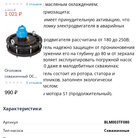
МТК 3x1,5 мм -
однофазный с масляным охлаждением;
0 отзывов
3x2,5мм
встроенная термозащита;
1 021 ₽
термозащита имеет принудительную активацию, что
исключает поломку электродвигателя в аварийных
ситуациях;
обмотка электродвигателя рассчитана от 180 до 250В;
электродвигатель надёжно защищён от проникновения
воды при погружении его на глубину до 80 м от зеркала
воды, что позволяет эксплуатировать погружной насос
Belamos TF3-80 даже в малодебитных скважинах;
Оголовок
электродвигатель состоит из ротора, статора и
скважинный ОСП
шарикоподшипников, заполнен экологически
130-140/40
0 отзывов
безопасным маслом;
пластиковый
990 ₽
режим работы мотора S1 (продолжительный).
Характеристики
Артикул
BLM003TF080
Тип насоса
Скважинные