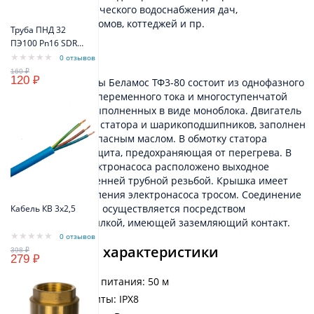
системах автоматического водоснабжения дач,
индивидуальных домов, коттеджей и пр.
Труба ПНД 32
ПЭ100 Pn16 SDR11
Устройство
(синий цвет)
0 отзывов
VODOS Standart
120 ₽
Насос для скважины Беламос ТФ3-80 состоит из однофазного
электродвигателя переменного тока и многоступенчатой
насосной части, выполненных в виде моноблока. Двигатель
состоит из ротора, статора и шарикоподшипников, заполнен
экологически безопасным маслом. В обмотку статора
встроена термозащита, предохраняющая от перегрева. В
верхней части электронасоса расположено выходное
отверстие с внутренней трубной резьбой. Крышка имеет
два ушка для крепления электронасоса тросом. Соединение
с питающей сетью осуществляется посредством
Кабель КВ 3х2,5
электрокабеля с вилкой, имеющей заземляющий контакт.
0 отзывов
Технические характеристики
279 ₽
Длина кабеля питания: 50 м
Степень защиты: IPX8