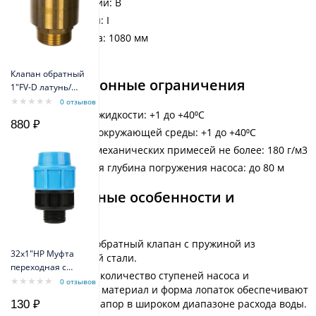
Класс изоляции: B
Класс защиты: I
Высота насоса: 1080 мм
Вес: 14,5 кг
Клапан обратный
Эксплуатационные ограничения
1"FV-D латунь/
внеш резьба
0 отзывов
Belamos
Температура жидкости: +1 до +40⁰С
880 ₽
Температура окружающей среды: +1 до +40⁰С
Содержание механических примесей не более: 180 г/м3
Максимальная глубина погружения насоса: до 80 м
Конструктивные особенности и
материалы
Встроенный обратный клапан с пружиной из
32х1"НР Муфта
нержавеющей стали.
переходная с
Увеличенное количество ступеней насоса и
наружной
0 отзывов
специальный материал и форма лопаток обеспечивают
резьбой
стабильный напор в широком диапазоне расхода воды.
130 ₽