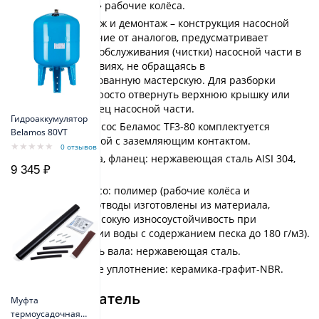
«Плавающие» рабочие колёса.
Легкий монтаж и демонтаж – конструкция насосной
части, в отличие от аналогов, предусматривает
возможность обслуживания (чистки) насосной части в
бытовых условиях, не обращаясь в
специализированную мастерскую. Для разборки
достаточно просто отвернуть верхнюю крышку или
нижний фланец насосной части.
Гидроаккумулятор
Погружной насос Беламос TF3-80 комплектуется
Belamos 80VT
кабелем, вилкой с заземляющим контактом.
0 отзывов
Корпус насоса, фланец: нержавеющая сталь AISI 304,
9 345 ₽
латунь.
Рабочее колесо: полимер (рабочие колёса и
лопаточные отводы изготовлены из материала,
имеющего высокую износоустойчивость при
перекачивании воды с содержанием песка до 180 г/м3).
Рабочий часть вала: нержавеющая сталь.
Механическое уплотнение: керамика-графит-NBR.
Электродвигатель
Муфта
термоусадочная