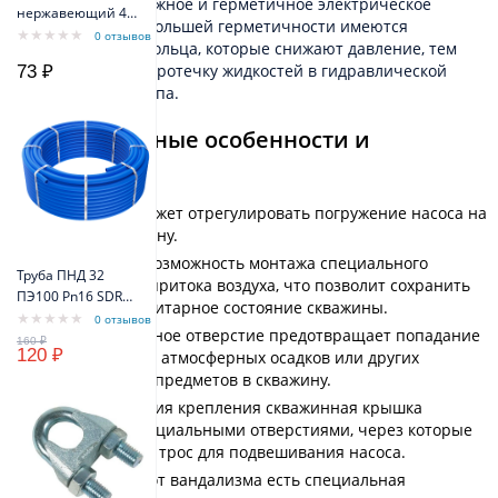
максимально надёжное и герметичное электрическое
нержавеющий 4,0
соединение. Для большей герметичности имеются
мм
0 отзывов
уплотнительные кольца, которые снижают давление, тем
самым исключая протечку жидкостей в гидравлической
73 ₽
системе любого типа.
Конструктивные особенности и
материалы
Крышка поможет отрегулировать погружение насоса на
нужную глубину.
Существует возможность монтажа специального
Труба ПНД 32
клапана для притока воздуха, что позволит сохранить
ПЭ100 Pn16 SDR11
отличное санитарное состояние скважины.
(синий цвет)
0 отзывов
Вентиляционное отверстие предотвращает попадание
VODOS Standart
120 ₽
пыли, мусора, атмосферных осадков или других
посторонних предметов в скважину.
Для облегчения крепления скважинная крышка
снабжена специальными отверстиями, через которые
пропускается трос для подвешивания насоса.
Для защиты от вандализма есть специальная