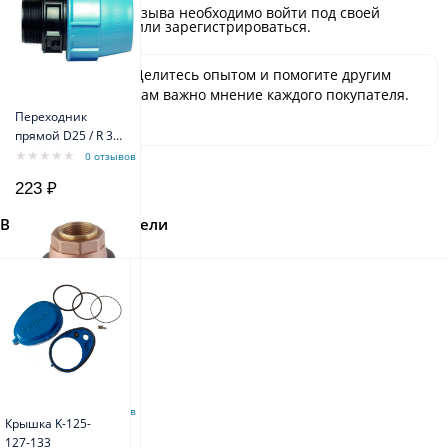
Для добавления отзыва необходимо войти под своей
учётной записью или зарегистрироваться.
Будьте первым! Делитесь опытом и помогите другим
сделать выбор. Нам важно мнение каждого покупателя.
Спасибо!
Переходник
прямой D25 / R 3/4
(НР) PN10 PPE
0 отзывов
223 ₽
Вы недавно смотрели
PTL 1" Адаптер
скважинный
Belamos
0 отзывов
Крышка K-125-
127-133
3 867 ₽