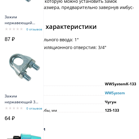
проушина, на которую можно установить замок
небольшого размера, предварительно завернув имбус-
болт.
Зажим
нержавеющий
Технические характеристики
4mm
0 отзывов
87 ₽
Диаметр кабельного ввода: 1"
Диаметр вентиляционного отверстия: 3/4"
Вес: 3,2 кг
Характеристики
Артикул
WWSystemК-133
Производитель
WWSystem
Зажим
Материал
нержавеющий 3
Чугун
mm
0 отзывов
Диаметр обсадной трубы, мм
125-133
64 ₽
Отзывы и оценки