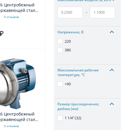
T6 Центробежный
нержавеющей стали
–
0 отзывов
Напряжение, В
 ₽
.
220
380
Максимальная рабочая
температура, °С
+90
Размер присоединения,
дюймы (мм)
T6 Центробежный
1 1/4ʺ (32)
нержавеющей стали
0 отзывов