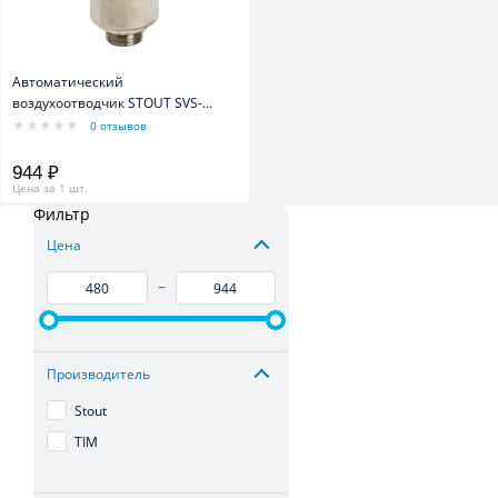
Автоматический
воздухоотводчик STOUT SVS-
0011-000015, прямое
0 отзывов
подключение, наружная резьба
1/2", латунь
944 ₽
Цена за 1 шт.
Фильтр
Цена
–
Производитель
Stout
TIM