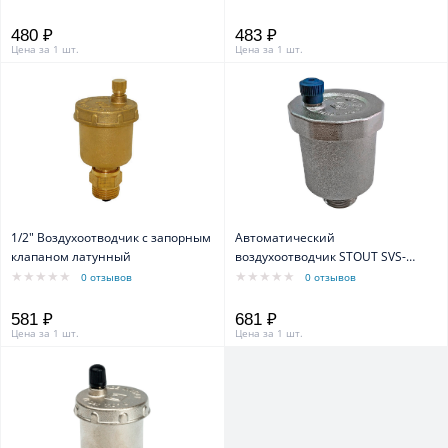
хромированный
480 ₽
483 ₽
Цена за 1 шт.
Цена за 1 шт.
1/2" Воздухоотводчик с запорным
Автоматический
клапаном латунный
воздухоотводчик STOUT SVS-
1011-000015, прямое
0 отзывов
0 отзывов
подключение, наружная резьба
1/2", латунь, уплотнительное
581 ₽
681 ₽
кольцо - NBR
Цена за 1 шт.
Цена за 1 шт.