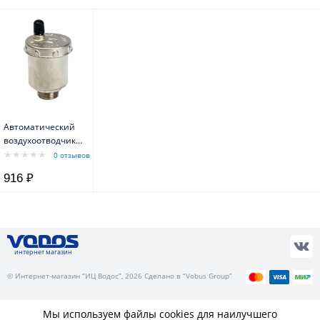
Автоматический
воздухоотводчик
STOUT SVS-0011-
0 отзывов
000015, прямое
916 ₽
подключение,
наружная резьба
1/2", латунь
интернет магазин
© Интернет-магазин “ИЦ Водос”, 2026 Сделано в “Vobus Group”
Мы используем файлы cookies для наилучшего