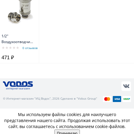
1/2"
Воздухоотводчик
автоматический
0 отзывов
компактный с
471 ₽
запорным
клапаном
хромированный
интернет магазин
© Интернет-магазин “ИЦ Водос”, 2026 Сделано в “Vobus Group”
Мы используем файлы cookies для наилучшего
представления нашего сайта. Продолжая использовать этот
сайт, вы соглашаетесь с использованием cookie-файлов.
Принимаю