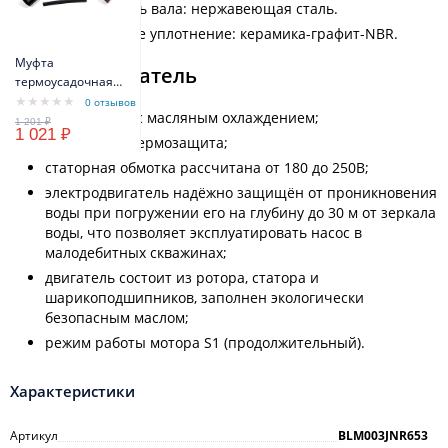
Рабочий часть вала: нержавеющая сталь.
Механическое уплотнение: керамика-графит-NBR.
Муфта
Электродвигатель
термоусадочная
МТК 3x1,5 мм -
0 отзывов
однофазный с масляным охлаждением;
3x2,5мм
1 021 ₽
встроенная термозащита;
статорная обмотка рассчитана от 180 до 250В;
электродвигатель надёжно защищён от проникновения
воды при погружении его на глубину до 30 м от зеркала
воды, что позволяет эксплуатировать насос в
малодебитных скважинах;
двигатель состоит из ротора, статора и
шарикоподшипников, заполнен экологически
безопасным маслом;
режим работы мотора S1 (продолжительный).
Характеристики
Артикул
BLM003JNR653