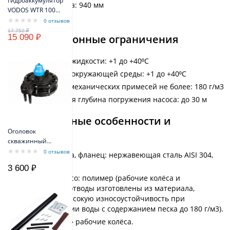
Гидроаккумулятор
Высота насоса: 940 мм
VODOS WTR 100
Вес: 10,12 кг
VERT (100 литров,
0 отзывов
10bar, G1", +99°C,
Эксплуатационные ограничения
15 090 ₽
мембрана EPDM
SE.FA Italy)
Температура жидкости: +1 до +40⁰С
Температура окружающей среды: +1 до +40⁰С
Содержание механических примесей не более: 180 г/м3
Максимальная глубина погружения насоса: до 30 м
Конструктивные особенности и
материалы
Оголовок
скважинный
ОСПБ 130-140/32
0 отзывов
Корпус насоса, фланец: нержавеющая сталь AISI 304,
латунь.
3 600 ₽
Рабочее колесо: полимер (рабочие колёса и
лопаточные отводы изготовлены из материала,
имеющего высокую износоустойчивость при
перекачивании воды с содержанием песка до 180 г/м3).
«Плавающие» рабочие колёса.