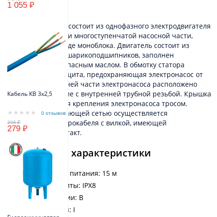
Устройство
1 055 ₽
Belamos 3JNR-65/3 состоит из однофазного электродвигателя
переменного тока и многоступенчатой насосной части,
выполненных в виде моноблока. Двигатель состоит из
ротора, статора и шарикоподшипников, заполнен
экологически безопасным маслом. В обмотку статора
встроена термозащита, предохраняющая электронасос от
перегрева. В верхней части электронасоса расположено
выходное отверстие с внутренней трубной резьбой. Крышка
Кабель КВ 3х2,5
имеет два ушка для крепления электронасоса тросом.
Соединение с питающей сетью осуществляется
0 отзывов
посредством электрокабеля с вилкой, имеющей
279 ₽
заземляющий контакт.
Технические характеристики
Длина кабеля питания: 15 м
Степень защиты: IPX8
Класс изоляции: B
Класс защиты: I