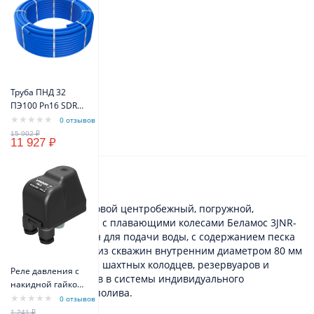
Труба ПНД 32
ПЭ100 Pn16 SDR11
(бухта 100м)
0 отзывов
(синий цвет)
11 927 ₽
VODOS Standart
Описание
Электронасос бытовой центробежный, погружной,
многоступенчатый c плавающими колесами Беламос 3JNR-
65/3 предназначен для подачи воды, с содержанием песка
не более 180 г/м3, из скважин внутренним диаметром 80 мм
и более, а также из шахтных колодцев, резервуаров и
Реле давления с
открытых водоемов в системы индивидуального
накидной гайкой
водоснабжения и полива.
VODOS PM/5 1/4" -
0 отзывов
FG 16A(10A) IP44