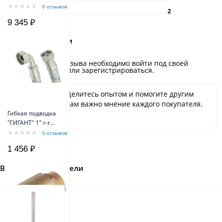
0 отзывов
Гарантия, г
2
9 345 ₽
Отзывы и оценки
Для добавления отзыва необходимо войти под своей
учётной записью или зарегистрироваться.
Будьте первым! Делитесь опытом и помогите другим
сделать выбор. Нам важно мнение каждого покупателя.
Гибкая подводка
Спасибо!
"ГИГАНТ" 1" г-г
угловая 80 см
0 отзывов
1 456 ₽
Вы недавно смотрели