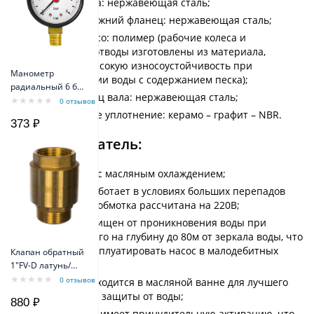
Корпус насоса: нержавеющая сталь;
Верхний и нижний фланец: нержавеющая сталь;
Рабочее колесо: полимер (рабочие колеса и
лопаточные отводы изготовлены из материала,
имеющего высокую износоустойчивость при
Манометр
перекачивании воды с содержанием песка);
радиальный 6 бар
Рабочий конец вала: нержавеющая сталь;
TIM Y-50-6bar
0 отзывов
Механическое уплотнение: керамо – графит – NBR.
373 ₽
Электродвигатель:
Однофазный с масляным охлаждением;
Стабильно работает в условиях больших перепадов
напряжения, обмотка рассчитана на 220В;
Надежно защищен от проникновения воды при
погружении его на глубину до 80м от зеркала воды, что
позволяет эксплуатировать насос в малодебитных
Клапан обратный
скважинах;
1"FV-D латунь/
внеш резьба
0 отзывов
Двигатель находится в масляной ванне для лучшего
Belamos
охлаждения и защиты от воды;
880 ₽
Термозащита имеет принудительную активацию, что