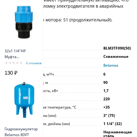
исключает поломку электродвигателя в аварийных
ситуациях;
Режим работы мотора: S1 (продолжительный).
Характеристики
Артикул
BLM3TF090(50)
32х1 1/4"НР
Тип насоса
Скважинные
Муфта
переходная с
0 отзывов
Производитель
Belamos
наружной
130 ₽
Максимальный расход, м³/ч
резьбой
6
Максимальный напор, м
90
Максимальная мощность, кВт
1,7
Напряжение, В
220
Максимальная рабочая температура, °С
+35
Диаметр насоса, дюймы (мм)
3ʺ (75)
Размер присоединения, дюймы (мм)
1 1/4ʺ (32)
Гидроаккумулятор
Материал корпуса
Нержавеющая
Belamos 80VT
сталь