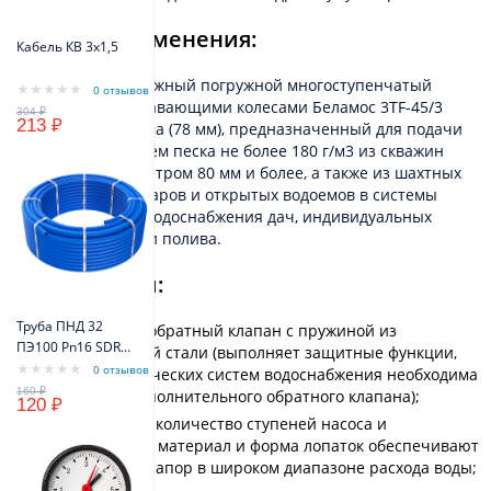
Область применения:
Кабель КВ 3х1,5
Бытовой центробежный погружной многоступенчатый
0 отзывов
электронасос c плавающими колесами Беламос 3TF-45/3
213 ₽
диаметром 3 дюйма (78 мм), предназначенный для подачи
воды с содержанием песка не более 180 г/м3 из скважин
внутренним диаметром 80 мм и более, а также из шахтных
колодцев, резервуаров и открытых водоемов в системы
автоматического водоснабжения дач, индивидуальных
домов, коттеджей и полива.
Особенности:
Труба ПНД 32
Встроенный обратный клапан с пружиной из
ПЭ100 Pn16 SDR11
нержавеющей стали (выполняет защитные функции,
(синий цвет)
0 отзывов
для автоматических систем водоснабжения необходима
VODOS Standart
установка дополнительного обратного клапана);
120 ₽
Увеличенное количество ступеней насоса и
специальный материал и форма лопаток обеспечивают
стабильный напор в широком диапазоне расхода воды;