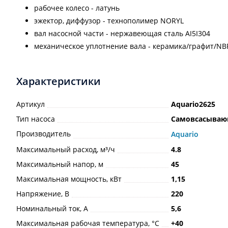
рабочее колесо - латунь
эжектор, диффузор - технополимер NORYL
вал насосной части - нержавеющая сталь АI5I304
механическое уплотнение вала - керамика/графит/NВ
Характеристики
Артикул
Aquario2625
Тип насоса
Самовсасыва
Производитель
Aquario
Максимальный расход, м³/ч
4.8
Максимальный напор, м
45
Максимальная мощность, кВт
1,15
Напряжение, В
220
Номинальный ток, А
5,6
Максимальная рабочая температура, °С
+40