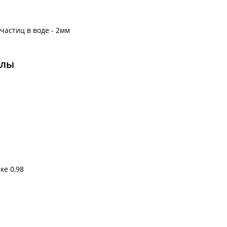
астиц в воде - 2мм
алы
е 0,98