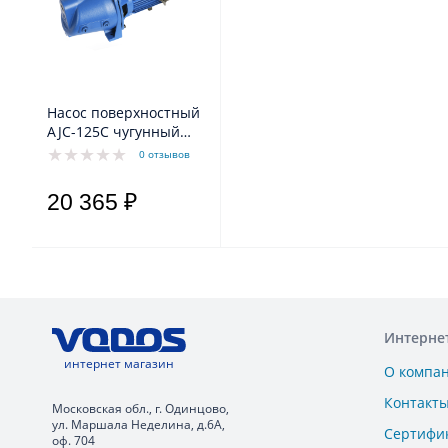
Насос поверхностный
AJC-125C чугунный
корпус Aquario
0 отзывов
20 365 ₽
Интерне
интернет магазин
О компа
Контакт
Московская обл., г. Одинцово,
ул. Маршала Неделина, д.6А,
Сертифи
оф. 704