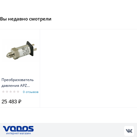
Вы недавно смотрели
Преобразователь
давления APZ
2422, 1/2", 0-10
0 отзывов
бар 4-20мА с
25 483 ₽
коннектором
интернет магазин