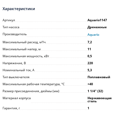
Характеристики
Артикул
Aquario1147
Тип насоса
Дренажные
Производитель
Aquario
Максимальный расход, м³/ч
7,2
Максимальный напор, м
11
Максимальная мощность, кВт
0,5
Напряжение, В
220
Номинальный ток, А
5,3
Тип выключателя
Поплавковый
Максимальная рабочая температура, °С
+40
Размер присоединения, дюймы (мм)
1 1/4ʺ (32)
Материал корпуса
Нержавеющая
сталь
Гарантия, г
1