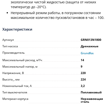
экологически чистой жидкостью (защита от низких
температур до -20°С).
Непрерывный режим работы, в погружном состоянии
максимальное количество пусков/остановов в час – 100.
Характеристики
Артикул
GRN013N1800
Тип насоса
Дренажные
Производитель
Grundfos
Максимальный расход, м³/ч
14
Максимальный напор, м
9
Напряжение, В
220
Высота_, мм
224
Номинальный ток, А
3,2
Тип выключателя
Поплавковый
Материал корпуса
Нержавеющая
сталь