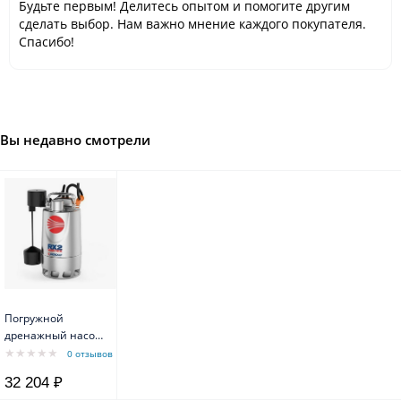
Будьте первым! Делитесь опытом и помогите другим
сделать выбор. Нам важно мнение каждого покупателя.
Спасибо!
Вы недавно смотрели
Погружной
дренажный насос
Pedrollo RXm 3/20-
0 отзывов
GM из нерж.стали
32 204 ₽
с магнитным