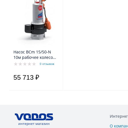
Насос BCm 15/50-N
10м рабочее колесо
"двухканальное"
0 отзывов
55 713 ₽
Интерне
интернет магазин
О компа