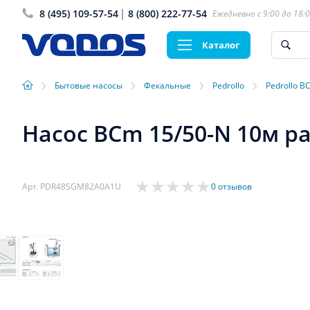
8 (495) 109-57-54
8 (800) 222-77-54
Ежедневно с 9:00 до 18:
Каталог
›
›
›
›
Бытовые насосы
Фекальные
Pedrollo
Pedrollo B
Насос BCm 15/50-N 10м р
Арт. PDR48SGM82A0A1U
0 отзывов