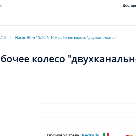
Достав
00
›
C/50
Насос BCm 15/50-N 10м рабочее колесо "двухканальное"
абочее колесо "двухканальн
Производитель:
Pedrollo