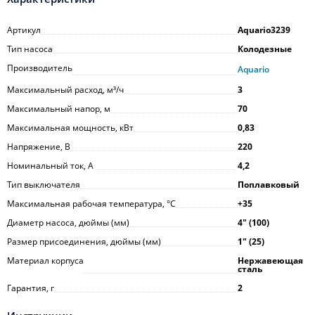
Артикул
Aquario3239
Тип насоса
Колодезные
Производитель
Aquario
Максимальный расход, м³/ч
3
Максимальный напор, м
70
Максимальная мощность, кВт
0,83
Напряжение, В
220
Номинальный ток, А
4,2
Тип выключателя
Поплавковый
Максимальная рабочая температура, °С
+35
Диаметр насоса, дюймы (мм)
4ʺ (100)
Размер присоединения, дюймы (мм)
1ʺ (25)
Материал корпуса
Нержавеющая
сталь
Гарантия, г
2