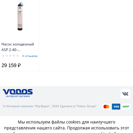
Насос колодезный
ASP 2-40-
100.WA(кабель
0 отзывов
25м,
29 159 ₽
встроен.конд.)
Aquario
интернет магазин
© Интернет-магазин “ИЦ Водос”, 2026 Сделано в “Vobus Group”
Мы используем файлы cookies для наилучшего
представления нашего сайта. Продолжая использовать этот