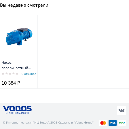
Вы недавно смотрели
Насос
поверхностный
AJC-125C
0 отзывов
чугунный корпус
10 384 ₽
Aquario
интернет магазин
© Интернет-магазин “ИЦ Водос”, 2026 Сделано в “Vobus Group”