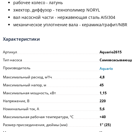
рабочее колесо - латунь
эжектор, диффузор - технополимер NORYL
вал насосной части - нержавеющая сталь АI5I304
механическое уплотнение вала - керамика/графит/NВR
Характеристики
Артикул
Aquario2615
Тип насоса
Самовсасывающ
Производитель
Aquario
Максимальный расход, м³/ч
4,8
Максимальный напор, м
45
Максимальная мощность, кВт
1,15
Напряжение, В
220
Номинальный ток, А
5,6
Максимальная рабочая температура, °С
+40
Размер присоединения, дюймы (мм)
1ʺ (25)