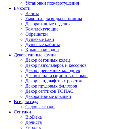
Установки пожаротушения
Емкости
Ванны
Емкости для воды и топлива
Декоративные изделия
Комплектующие
Обрешетки
Душевые баки
Душевые кабины
Крышка колодца
Декоративные камни
Декор бетонных колец
Декор газгольдеров и кессонов
Декор дренажных колодцев
Декор канализационных люков
Декор ландшафтных розеток
Декор прудовых фильтров
Декор септиков ТОПАС
Декоративные крышки
Все для сада
Садовые тачки
Септики
BioDeka
Дочиста
Евролос