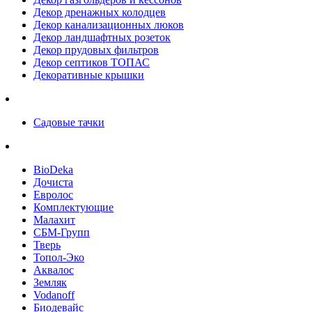
Декор дренажных колодцев
Декор канализационных люков
Декор ландшафтных розеток
Декор прудовых фильтров
Декор септиков ТОПАС
Декоративные крышки
Садовые тачки
BioDeka
Дочиста
Евролос
Комплектующие
Малахит
СБМ-Групп
Тверь
Топол-Эко
Аквалос
Земляк
Vodanoff
Биодевайс