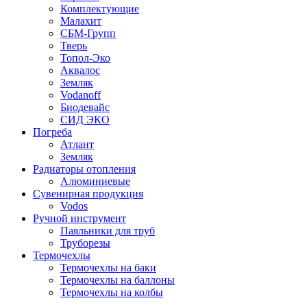
Комплектующие
Малахит
СБМ-Групп
Тверь
Топол-Эко
Аквалос
Земляк
Vodanoff
Биодевайс
СИД ЭКО
Погреба
Атлант
Земляк
Радиаторы отопления
Алюминиевые
Сувенирная продукция
Vodos
Ручной инструмент
Паяльники для труб
Труборезы
Термочехлы
Термочехлы на баки
Термочехлы на баллоны
Термочехлы на колбы