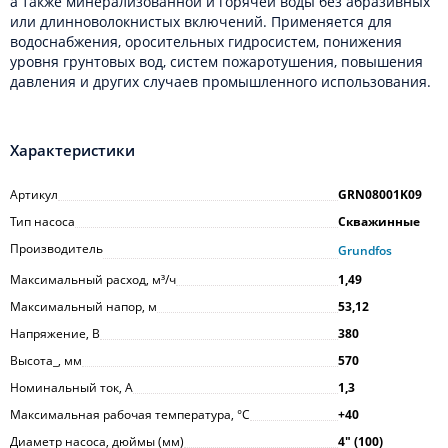
а также минерализованной и горячей воды без абразивных
или длинноволокнистых включений. Применяется для
водоснабжения, оросительных гидросистем, понижения
уровня грунтовых вод, систем пожаротушения, повышения
давления и других случаев промышленного использования.
Характеристики
Артикул
GRN08001K09
Тип насоса
Скважинные
Производитель
Grundfos
Максимальный расход, м³/ч
1,49
Максимальный напор, м
53,12
Напряжение, В
380
Высота_, мм
570
Номинальный ток, А
1,3
Максимальная рабочая температура, °С
+40
Диаметр насоса, дюймы (мм)
4ʺ (100)