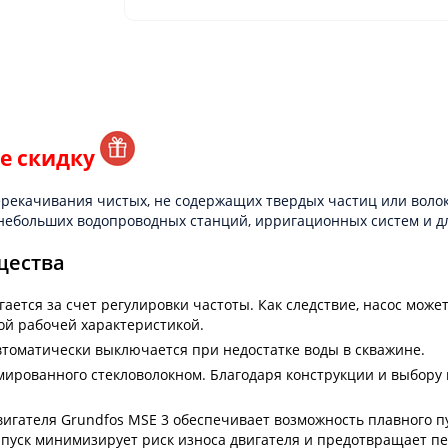
те скидку
ерекачивания чистых, не содержащих твердых частиц или воло
 небольших водопроводных станций, ирригационных систем и д
щества
игается за счет регулировки частоты. Как следствие, насос мо
ой рабочей характеристикой.
втоматически выключается при недостатке воды в скважине.
мированного стекловолокном. Благодаря конструкции и выбору
гателя Grundfos MSE 3 обеспечивает возможность плавного пуск
пуск минимизирует риск износа двигателя и предотвращает пер