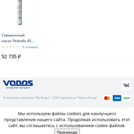
Скважинный
насос Pedrollo 4SR
8/ 7 F-PD с
0 отзывов
маслозаполненным
52 735 ₽
двигателем 4PD
интернет магазин
© Интернет-магазин “ИЦ Водос”, 2026 Сделано в “Vobus Group”
Мы используем файлы cookies для наилучшего
представления нашего сайта. Продолжая использовать этот
сайт, вы соглашаетесь с использованием cookie-файлов.
Принимаю