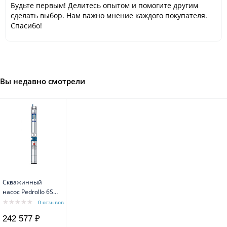
Будьте первым! Делитесь опытом и помогите другим
сделать выбор. Нам важно мнение каждого покупателя.
Спасибо!
Вы недавно смотрели
Скважинный
насос Pedrollo 6SR
12/18-PD с
0 отзывов
маслозаполненным
242 577 ₽
двигателем 6PD