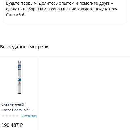
Будьте первым! Делитесь опытом и помогите другим
сделать выбор. Нам важно мнение каждого покупателя.
Спасибо!
Вы недавно смотрели
Скважинный
насос Pedrollo 6SR
18/4-PD с
0 отзывов
маслозаполненным
190 487 ₽
двигателем 6PD