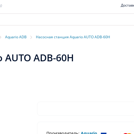
Достав
00
›
›
Aquario ADB
Насосная станция Aquario AUTO ADB-60H
o AUTO ADB-60H
Производитель:
Aquario