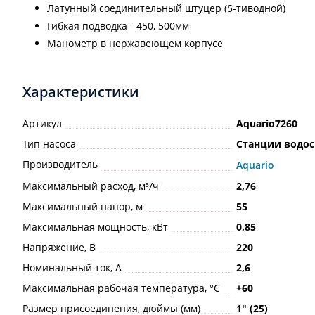
Латунный соединительный штуцер (5-тиводной)
Гибкая подводка - 450, 500мм
Манометр в нержавеющем корпусе
Характеристики
Артикул
Aquario7260
Тип насоса
Станции водо
Производитель
Aquario
Максимальный расход, м³/ч
2,76
Максимальный напор, м
55
Максимальная мощность, кВт
0,85
Напряжение, В
220
Номинальный ток, А
2,6
Максимальная рабочая температура, °С
+60
Размер присоединения, дюймы (мм)
1ʺ (25)