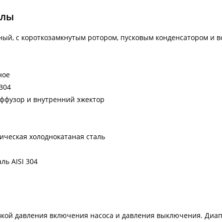
алы
нный, с короткозамкнутым ротором, пусковым конденсатором и
ное
304
иффузор и внутренний эжектор
ическая холоднокатаная сталь
ь AISI 304
овкой давления включения насоса и давления выключения. Диап