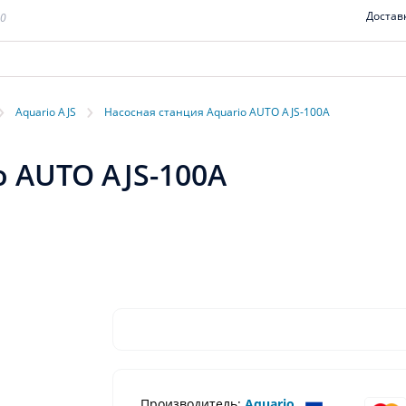
Достав
00
›
›
Aquario AJS
Насосная станция Aquario AUTO AJS-100A
o AUTO AJS-100A
Производитель:
Aquario