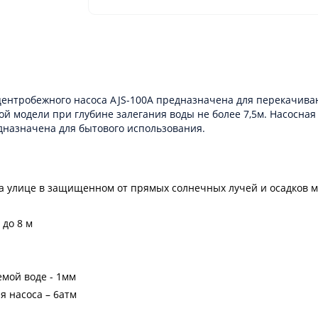
центробежного насоса AJS-100A предназначена для перекачиван
ой модели при глубине залегания воды не более 7,5м. Насосна
назначена для бытового использования.
а улице в защищенном от прямых солнечных лучей и осадков м
до 8 м
мой воде - 1мм
я насоса – 6атм