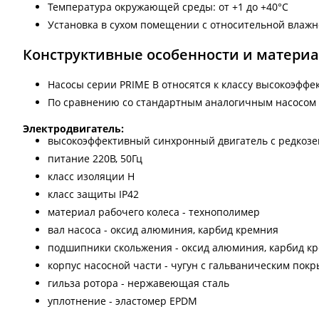
Температура окружающей среды: от +1 до +40°С
Установка в сухом помещении с относительной влажн
Конструктивные особенности и матери
Насосы серии PRIME B относятся к классу высокоэффе
По сравнению со стандартным аналогичным насосом п
Электродвигатель:
высокоэффективный синхронный двигатель с редкоз
питание 220В, 50Гц
класс изоляции Н
класс защиты IP42
материал рабочего колеса - технополимер
вал насоса - оксид алюминия, карбид кремния
подшипники скольжения - оксид алюминия, карбид к
корпус насосной части - чугун с гальваническим по
гильза ротора - нержавеющая сталь
уплотнение - эластомер ЕРDМ