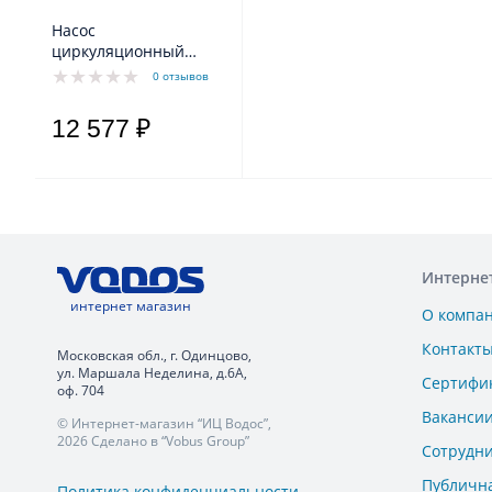
Насос
циркуляционный
PRIME B1-256-180
0 отзывов
Aquario
12 577 ₽
Интерне
интернет магазин
О компа
Контакт
Московская обл., г. Одинцово,
ул. Маршала Неделина, д.6А,
Сертифи
оф. 704
Ваканси
© Интернет-магазин “ИЦ Водос”,
2026 Сделано в “Vobus Group”
Сотрудн
Публичн
Политика конфиденциальности