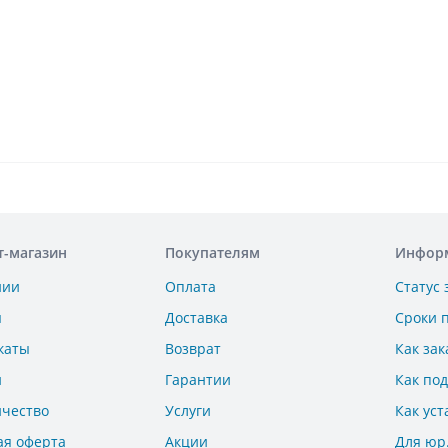
т-магазин
Покупателям
Инфор
нии
Оплата
Статус 
ы
Доставка
Сроки 
каты
Возврат
Как зак
и
Гарантии
Как по
ичество
Услуги
Как уст
ая оферта
Акции
Для юр