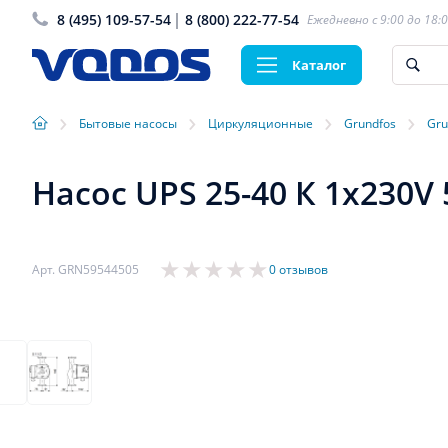
8 (495) 109-57-54
8 (800) 222-77-54
Ежедневно с 9:00 до 18:
Каталог
›
›
›
›
Бытовые насосы
Циркуляционные
Grundfos
Gru
Насос UPS 25-40 К 1x230V
Арт. GRN59544505
0 отзывов