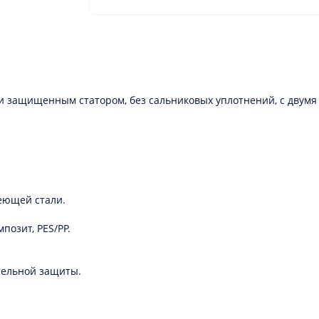
 и защищенным статором, без сальниковых уплотнений, с дву
еющей стали.
позит, PES/PP.
тельной защиты.