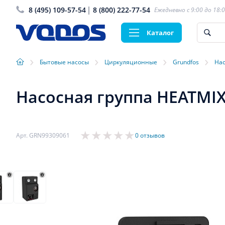
8 (495) 109-57-54
8 (800) 222-77-54
Ежедневно с 9:00 до 18:
Каталог
›
›
›
›
Бытовые насосы
Циркуляционные
Grundfos
Нас
Насосная группа HEATMIX D
Арт. GRN99309061
0 отзывов